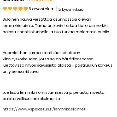
Saatavuus:
Vain 4 jäljellä!
6 arvostelua
Ei kysymyksiä
Suloinen hauva viestittää asunnossasi olevan
lemmikkieläimiä. Tämä on kovin tärkeä tieto esimerkiksi
pelastushenkilökunnalle ja tuo turvaa molemmin puolin.
Huomioithan tarraa kiinnittäessä oikean
kiinnityskorkeuden, jotta se on hätätilanteessa
luettavissa myös savuisista tiloista - postiluukun korkeus
on yleensä riittävä.
Lue lisää lemmikin omistamisesta ja pelastamisesta
paloturvallisuusnäkökulmasta
https://www.vspelastus.fi/lemmikkielaimet