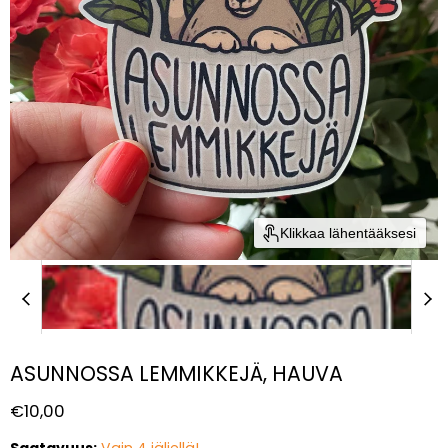
Klikkaa lähentääksesi
ASUNNOSSA LEMMIKKEJÄ, HAUVA
Nykyinen hinta
€10,00