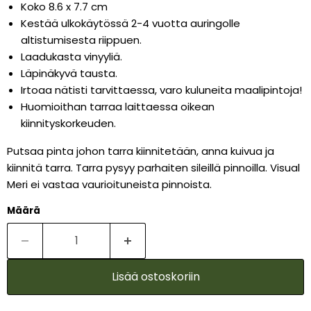
Koko 8.6 x 7.7 cm
Kestää ulkokäytössä 2-4 vuotta auringolle
altistumisesta riippuen.
Laadukasta vinyyliä.
Läpinäkyvä tausta.
Irtoaa nätisti tarvittaessa, varo kuluneita maalipintoja!
Huomioithan tarraa laittaessa oikean
kiinnityskorkeuden.
Putsaa pinta johon tarra kiinnitetään, anna kuivua ja
kiinnitä tarra. Tarra pysyy parhaiten sileillä pinnoilla. Visual
Meri ei vastaa vaurioituneista pinnoista.
Määrä
Lisää ostoskoriin