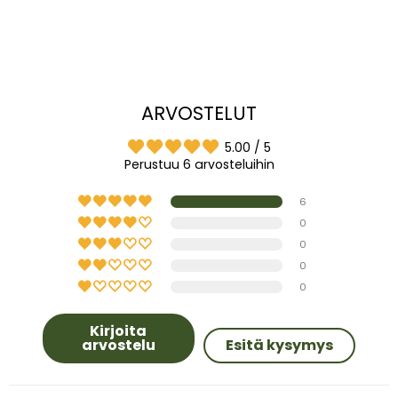
ARVOSTELUT
5.00 / 5
Perustuu 6 arvosteluihin
6
0
0
0
0
Kirjoita
arvostelu
Esitä kysymys