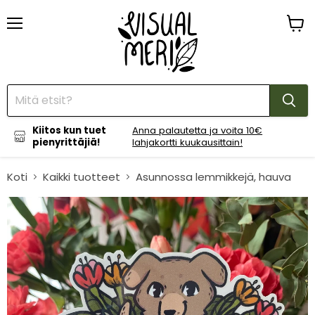
Menu
Katso
ostos
Kiitos kun tuet
Anna palautetta ja voita 10€
pienyrittäjiä!
lahjakortti kuukausittain!
Koti
Kaikki tuotteet
Asunnossa lemmikkejä, hauva