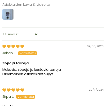
Asiakkaiden kuvia & videoita
Sort by
04/08/2026
Johan L.
Söpöjä tarroja.
Mukavia, söpöjä ja kestäviä tarroja.
Erinomainen asiakaslähtöisyys
20/11/2024
Sirpa L.