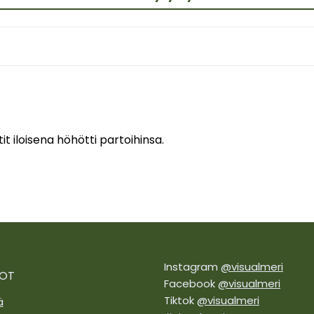
t iloisena höhötti partoihinsa.
Instagram
@visualmeri
DOT
Facebook
@visualmeri
Tiktok
@visualmeri
ä