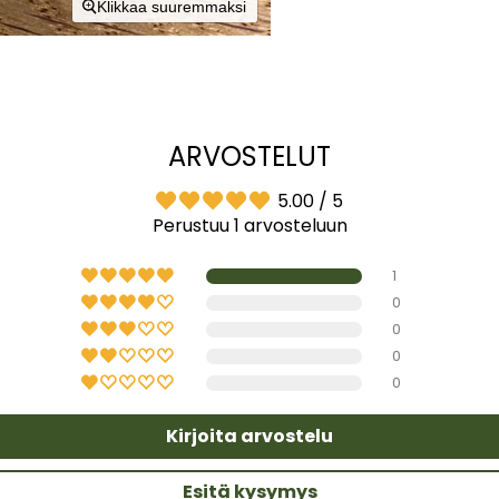
Klikkaa suuremmaksi
ARVOSTELUT
5.00 / 5
Perustuu 1 arvosteluun
1
0
0
0
0
Kirjoita arvostelu
Esitä kysymys