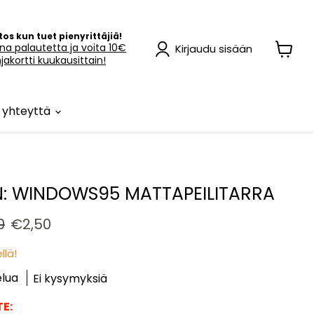
itos kun tuet pienyrittäjiä!
na palautetta ja voita 10€
Kirjaudu sisään
hjakortti kuukausittain!
Katso
ostosk
 yhteyttä
N: WINDOWS95 MATTAPEILITARRA
peräinen hinta
Nykyinen hinta
0
€2,50
llä!
elua
Ei kysymyksiä
E: