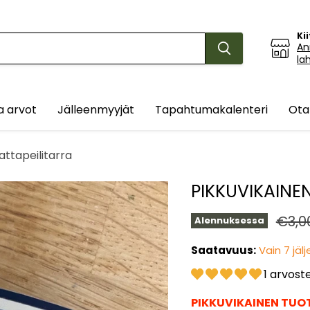
Ki
An
la
ja arvot
Jälleenmyyjät
Tapahtumakalenteri
Ota
ttapeilitarra
PIKKUVIKAINE
Alku
€3,0
Alennuksessa
Saatavuus:
Vain 7 jälje
1 arvost
PIKKUVIKAINEN TUOT