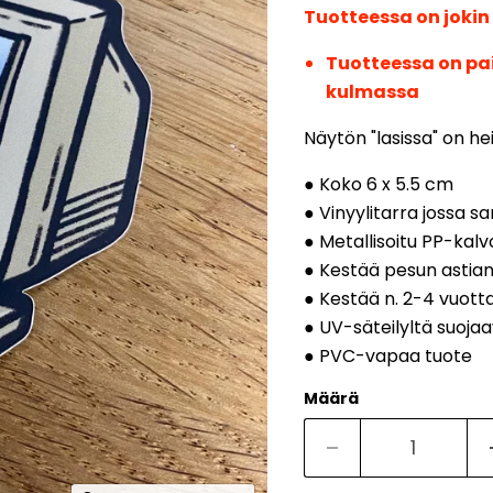
Tuotteessa on jokin
Tuotteessa on pai
kulmassa
Näytön "lasissa" on he
● Koko
6 x 5.5 cm
● Vinyylitarra jossa 
● Metallisoitu PP-kalv
● Kestää pesun asti
● Kestää n. 2-4 vuott
● UV-säteilyltä suoja
● PVC-vapaa tuote
Määrä