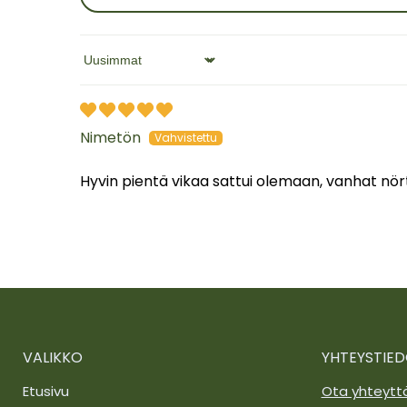
Sort by
Nimetön
Hyvin pientä vikaa sattui olemaan, vanhat nörti
VALIKKO
YHTEYSTIE
Etusivu
Ota yhteytt