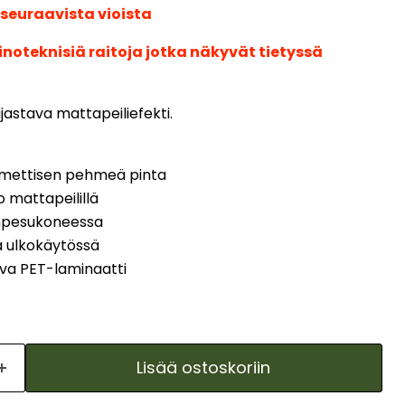
 seuraavista vioista
noteknisiä raitoja jotka näkyvät tietyssä
ijastava mattapeiliefekti.
samettisen pehmeä pinta
o mattapeilillä
anpesukoneessa
a ulkokäytössä
ava PET-laminaatti
Lisää ostoskoriin